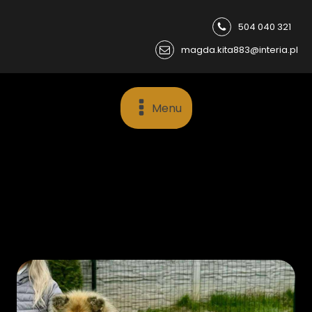
504 040 321
magda.kita883@interia.pl
Menu