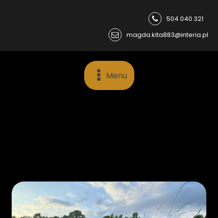
504 040 321
magda.kita883@interia.pl
Menu