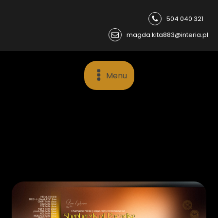
504 040 321
magda.kita883@interia.pl
Menu