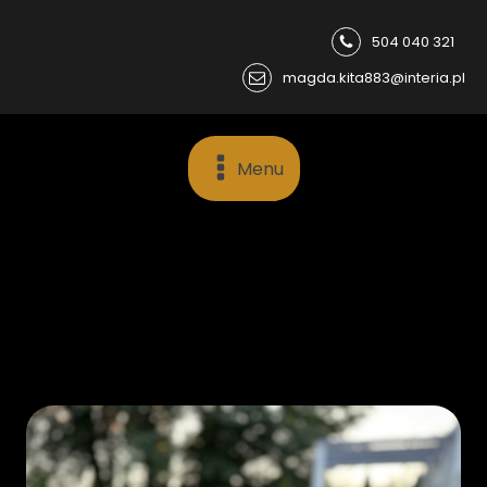
504 040 321
magda.kita883@interia.pl
Menu