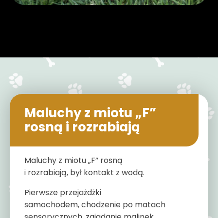
Maluchy z miotu „F”
rosną i rozrabiają
Maluchy z miotu „F” rosną
i rozrabiają, był kontakt z wodą.
Pierwsze przejażdżki
samochodem, chodzenie po matach
sensorycznych, zajadanie malinek,