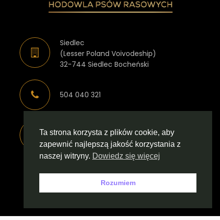
Siedlec
(Lesser Poland Voivodeship)
32-744 Siedlec Bocheński
504 040 321
Ta strona korzysta z plików cookie, aby
magda.kita883@interia.pl
zapewnić najlepszą jakość korzystania z
naszej witryny.
Dowiedz się więcej
ekscelencjafci.pl
Rozumiem
privacy regulations
creation of the website domainfirmy.pl