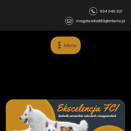
504 040 321
magda.kita883@interia.pl
Menu