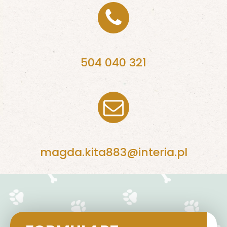
504 040 321
magda.kita883@interia.pl