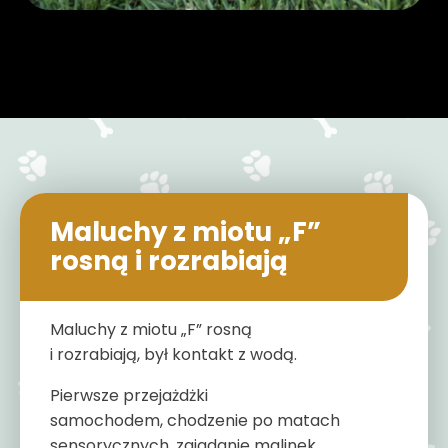
Maluchy z miotu „F”
rosną i rozrabiają
Maluchy z miotu „F” rosną
i rozrabiają, był kontakt z wodą.
Pierwsze przejażdżki
samochodem, chodzenie po matach
sensorycznych, zajadanie malinek,