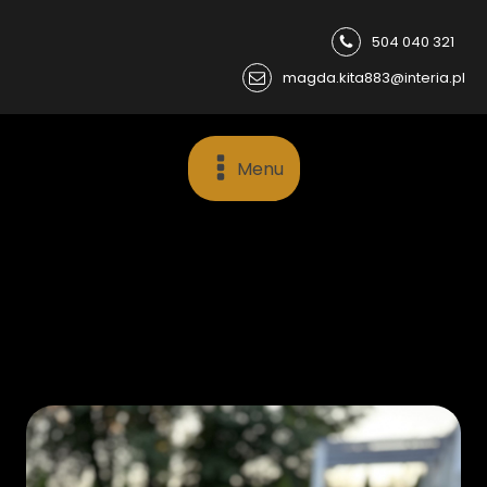
504 040 321
magda.kita883@interia.pl
Menu