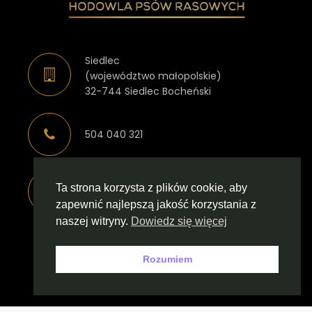
Siedlec
(województwo małopolskie)
32-744 Siedlec Bocheński
504 040 321
Ta strona korzysta z plików cookie, aby
magda.kita883@interia.pl
zapewnić najlepszą jakość korzystania z
naszej witryny.
Dowiedz się więcej
ekscelencjafci.pl
Rozumiem
regulamin prywatności
wykonanie domenafirmy.pl